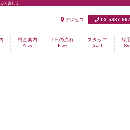
明るく楽しく
アクセス
03-5837-86
内
料金案内
1日の流れ
スタッフ
採
Price
Flow
Staff
Re
笑顔
生活
介護
看護
PT/
運転