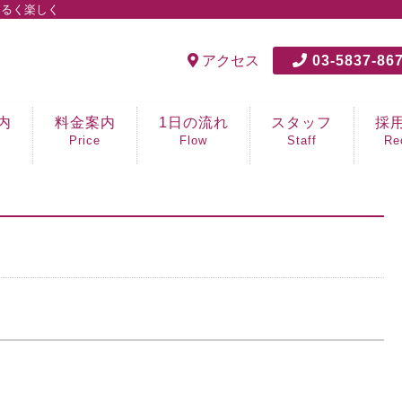
明るく楽しく
アクセス
03-5837-86
内
料金案内
1日の流れ
スタッフ
採
Price
Flow
Staff
Re
笑顔
生活
介護
看護
PT/
運転