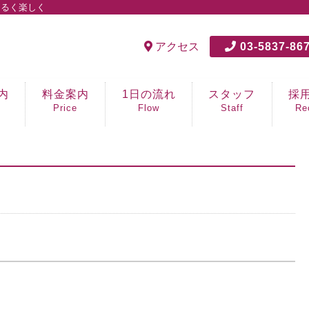
明るく楽しく
アクセス
03-5837-86
内
料金案内
1日の流れ
スタッフ
採
Price
Flow
Staff
Re
笑顔
生活
介護
看護
PT/
運転