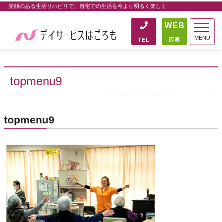
笑顔のある生活リハビリで、自宅での生活を今より明るく楽しく
WEB
MENU
TEL
応募
topmenu9
topmenu9